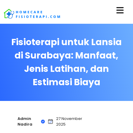
Fisioterapi untuk Lansia
di Surabaya: Manfaat,
Jenis Latihan, dan
Estimasi Biaya
Admin
27 November
Nadira
2025