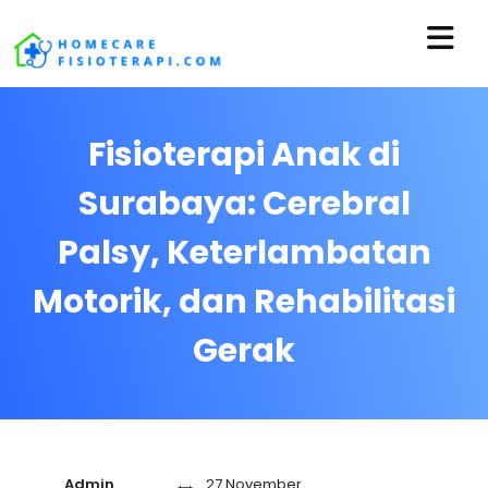
Fisioterapi Anak di
Surabaya: Cerebral
Palsy, Keterlambatan
Motorik, dan Rehabilitasi
Gerak
Admin
27 November